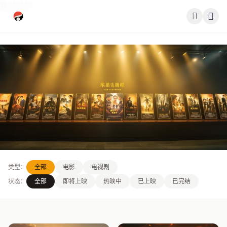
跳过导航
公司简介
作品展示
签约演员
签约导演
合作伙伴
OUR WORKS
影迷互动
类型：
全部
电影
电视剧
作品展示
状态：
全部
即将上映
热映中
已上映
已完结
每一帧都是匠心，每一部都是传奇