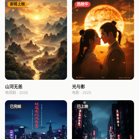
即将上映
热映中
山河无恙
光与影
电视剧 · 2026
电影 · 2025
已完结
已上映